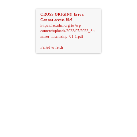
CROSS ORIGIN!!
Error:
Cannot access file!
https://lac.nhri.org.tw/wp-
content/uploads/2023/07/2023_Su
mmer_Internship_01-1.pdf
Failed to fetch