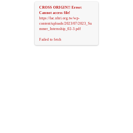
CROSS ORIGIN!!
Error:
Cannot access file!
https://lac.nhri.org.tw/wp-
content/uploads/2023/07/2023_Su
mmer_Internship_02-3.pdf
Failed to fetch