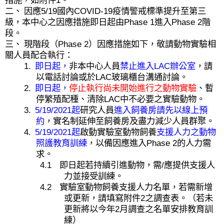
措施，如附件
1
。
二、
因應
5/19
國內
COVID-19
疫情警戒標準提升至第三
級，本中心之因應措施即日起由
Phase 1
進入
Phase 2
階
段。
三、
現階段（
Phase 2
）因應措施如下，敬請動物實驗相
關人員配合執行：
1.
即日起
，
非本中心人員
禁止進入
LAC
辦公室
，請
以電話討論或於
LAC
玻璃櫃台溝通討論。
2.
即日起，
停止執行尚未開始進行之動物實驗
、暫
停繁殖配種、清除
LAC
中不必要之實驗動物。
3.
5/19/2021
起
研究人員
進入飼養房請先以線上預
約
，實名制延伸至飼養房及盡力減少人員群聚。
4.
5/19/2021
起
啟動實驗室動物飼養
支援人力之動物
照護教育訓練
，以備因應進入
Phase 2
的人力需
求。
4.1
即日起若持續引進動物，需
/
應提供支援人
力並接受訓練。
4.2
實驗室動物飼養支援人力名單，若需新增
或更新，請填寫附件
2
之調查表。（若未
更新將以今年
2
月調查之名單安排教育訓
練）