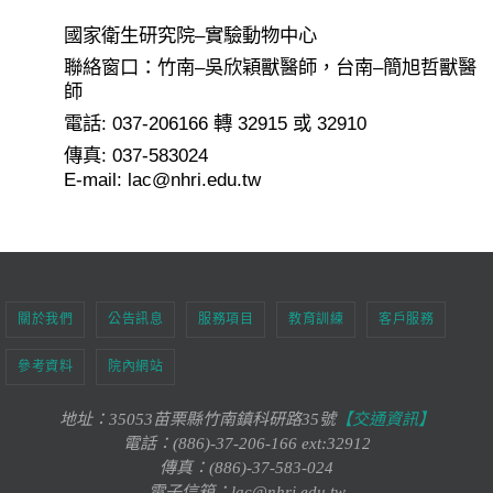
國家衛生研究院
–
實驗動物中心
聯絡窗口：竹南
–
吳欣穎獸醫師，台南
–
簡旭哲獸醫
師
電話
: 037-206166
轉
32915
或
32910
傳真
: 037-583024
E-mail:
lac@nhri.edu.tw
關於我們
公告訊息
服務項目
教育訓練
客戶服務
參考資料
院內網站
地址：35053苗栗縣竹南鎮科研路35號
【交通資訊】
電話：(886)-37-206-166 ext:32912
傳真：(886)-37-583-024
電子信箱：lac@nhri.edu.tw