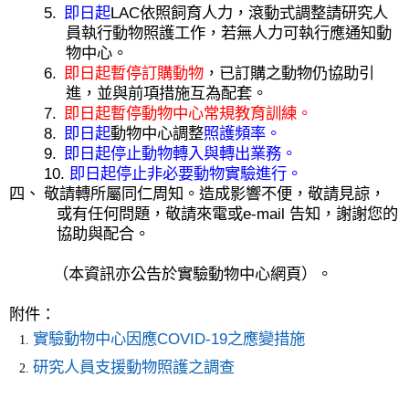
5.
即日起
LAC
依照飼育人力，滾動式調整請研究人
員執行動物照護工作，若無人力可執行應通知動
物中心。
6.
即日起暫停訂購動物
，已訂購之動物仍協助引
進，並與前項措施互為配套。
7.
即日起暫停動物中心常規教育訓練。
8.
即日起
動物中心調整
照護頻率。
9.
即日起停止動物轉入與轉出業務。
10.
即日起停止非必要動物實驗進行。
四、
敬請轉所屬同仁周知。造成影響不便，敬請見諒，
或有任何問題，敬請來電或
e-mail
告知，謝謝您的
協助與配合。
（本資訊亦公告於實驗動物中心網頁）。
附件：
實驗動物中心因應
COVID-19
之應變措施
研究人員支援動物照護之調查