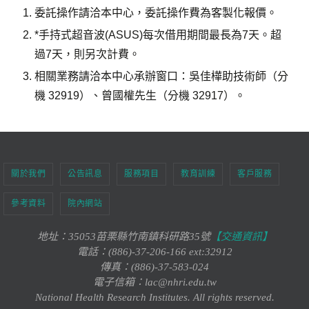
委託操作請洽本中心，委託操作費為客製化報價。
*手持式超音波(ASUS)每次借用期間最長為7天。超
過7天，則另次計費。
相關業務請洽本中心承辦窗口：吳佳樺助技術師（分
機 32919）、曾國權先生（分機 32917）。
關於我們
公告訊息
服務項目
教育訓練
客戶服務
參考資料
院內網站
地址：35053苗栗縣竹南鎮科研路35號
【交通資訊】
電話：(886)-37-206-166 ext:32912
傳真：(886)-37-583-024
電子信箱：lac@nhri.edu.tw
National Health Research Institutes. All rights reserved.